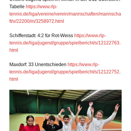
Tabelle
https://www.rlp-
tennis.de/liga/vereine/verein/mannschaften/mannscha
ft/v/22200/m/3258972.html
Schifferstadt: 4:2 für Rot-Weiss
https://www.rlp-
tennis.de/liga/jugend/gruppe/spielbericht/s/12122763.
html
Maxdorf: 33 Unentschieden
https://www.rlp-
tennis.de/liga/jugend/gruppe/spielbericht/s/12122752.
html