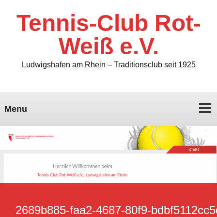
Tennis-Club Rot-
Weiß e.V.
Ludwigshafen am Rhein – Traditionsclub seit 1925
Menu
2689b885-faa2-4687-80f9-bdbf5112cc5