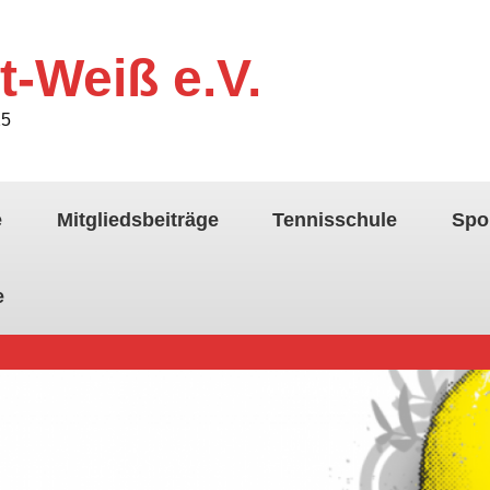
t-Weiß e.V.
25
e
Mitgliedsbeiträge
Tennisschule
Spo
e